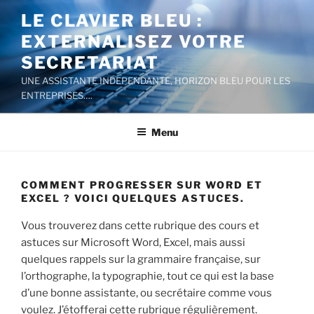
Aller
LE CLAVIER BLEU :
au
EXTERNALISEZ VOTRE
contenu
principal
SECRETARIAT
UNE ASSISTANTE INDEPENDANTE, HORIZON BLEU POUR LES
ENTREPRISES….
Menu
COMMENT PROGRESSER SUR WORD ET
EXCEL ? VOICI QUELQUES ASTUCES.
Vous trouverez dans cette rubrique des cours et
astuces sur Microsoft Word, Excel, mais aussi
quelques rappels sur la grammaire française, sur
l’orthographe, la typographie, tout ce qui est la base
d’une bonne assistante, ou secrétaire comme vous
voulez. J’étofferai cette rubrique régulièrement.