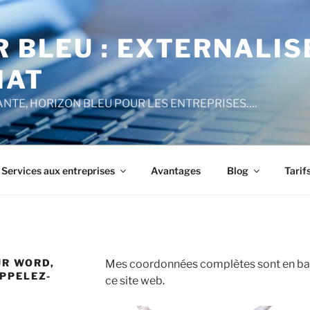
R BLEU : EXTERNALI
IAT
NTE, HORIZON BLEU POUR LES ENTREPRISES….
Services aux entreprises
Avantages
Blog
Tarif
UR WORD,
Mes coordonnées complètes sont en ba
PPELEZ-
ce site web.