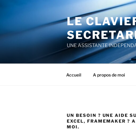
Aller
au
LE CLAVIE
contenu
principal
SECRETAR
UNE ASSISTANTE INDEPENDA
Accueil
A propos de moi
UN BESOIN ? UNE AIDE S
EXCEL, FRAMEMAKER ? A
MOI.