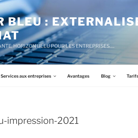
R BLEU : EXTERNALI
IAT
NTE, HORIZON BLEU POUR LES ENTREPRISES….
Services aux entreprises
Avantages
Blog
Tarif
leu-impression-2021