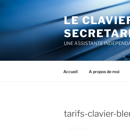
Aller
au
LE CLAVIE
contenu
principal
SECRETAR
UNE ASSISTANTE INDEPENDA
Accueil
A propos de moi
tarifs-clavier-b