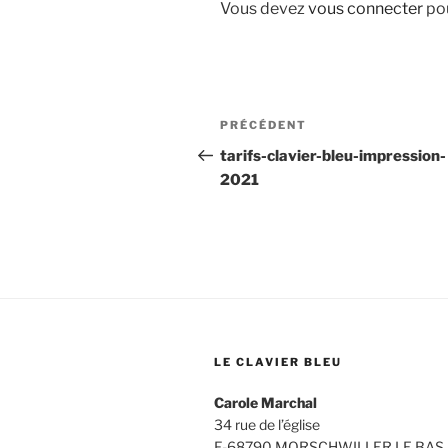
Vous devez
vous connecter
pou
Navigation
Article
PRÉCÉDENT
de
précédent
tarifs-clavier-bleu-impression-
2021
l’article
LE CLAVIER BLEU
Carole Marchal
34 rue de l’église
F-68790 MORSCHWILLER LE BAS